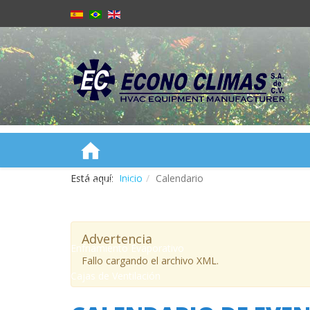
Está aquí:
Inicio
Calendario
NOSOTROS
PRODUCTOS
Advertencia
Enfriamiento Evaporativo
Fallo cargando el archivo XML.
Cajas de Ventilación
Cortinas de Aire