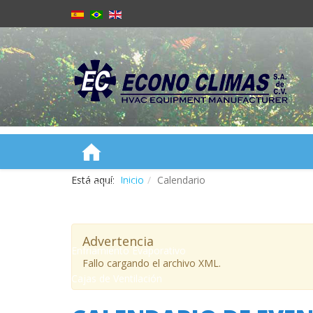
Está aquí:
Inicio
Calendario
NOSOTROS
PRODUCTOS
Advertencia
Enfriamiento Evaporativo
Fallo cargando el archivo XML.
Cajas de Ventilación
Cortinas de Aire