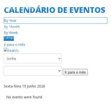
CALENDÁRIO DE EVENTOS
Ventilação / Exaustão
Aquecedores
By Year
By Month
Turbinas
By Week
Tanques de gás
Today
Ir para o mês
SERVIÇO
Centro de Serviços Autorizado da Rede
Política de Garantia
Ir para o mês
TRANSFERÊNCIAS
Sexta-feira 19 Junho 2026
Catálogos / manuais
No events were found
Vídeos