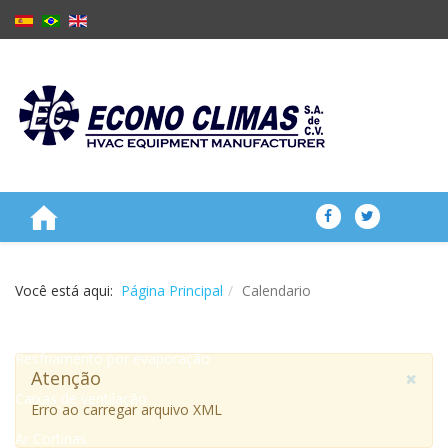
SOBRE NÓS
Você está aqui:
Página Principal
Calendario
PRODUTOS
Resfriamento por evaporação
×
Atenção
Caixas de ventilação
Erro ao carregar arquivo XML
Ar Cortinas