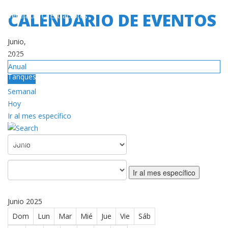
CALENDARIO DE EVENTOS
Ventilación / Extractores
Calentadores de Ambiente
Junio,
2025
Turbinas
Anual
Tanques de Gas
Mensual
Semanal
SERVICIO
Hoy
Ir al mes específico
Red de Centros de Servicios Autorizado
Póliza de Garantía
DESCARGAS
Ir al mes específico
Catálogos / Manuales
Junio 2025
Videos
Dom
Lun
Mar
Mié
Jue
Vie
Sáb