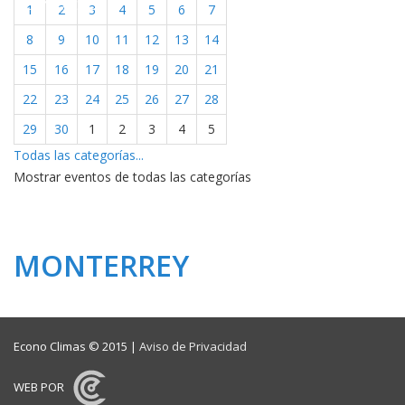
CONTACTO
1
2
3
4
5
6
7
8
9
10
11
12
13
14
15
16
17
18
19
20
21
22
23
24
25
26
27
28
29
30
1
2
3
4
5
Todas las categorías...
Mostrar eventos de todas las categorías
MONTERREY
Econo Climas © 2015 |
Aviso de Privacidad
WEB POR