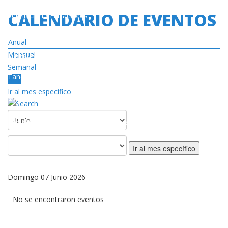
CALENDARIO DE EVENTOS
Ventilación / Extractores
Calentadores de Ambiente
Anual
Mensual
Turbinas
Semanal
Tanques de Gas
Hoy
Ir al mes específico
SERVICIO
Red de Centros de Servicios Autorizado
Póliza de Garantía
Ir al mes específico
DESCARGAS
Domingo 07 Junio 2026
Catálogos / Manuales
No se encontraron eventos
Videos