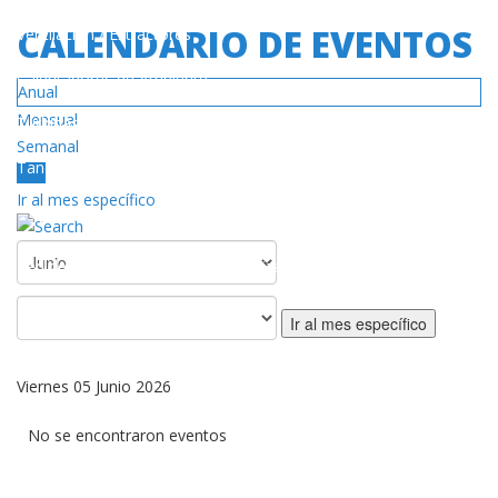
CALENDARIO DE EVENTOS
Ventilación / Extractores
Calentadores de Ambiente
Anual
Mensual
Turbinas
Semanal
Tanques de Gas
Hoy
Ir al mes específico
SERVICIO
Red de Centros de Servicios Autorizado
Póliza de Garantía
Ir al mes específico
DESCARGAS
Viernes 05 Junio 2026
Catálogos / Manuales
No se encontraron eventos
Videos