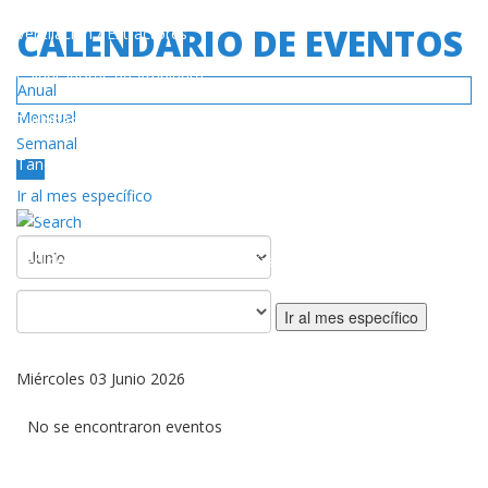
CALENDARIO DE EVENTOS
Ventilación / Extractores
Calentadores de Ambiente
Anual
Mensual
Turbinas
Semanal
Tanques de Gas
Hoy
Ir al mes específico
SERVICIO
Red de Centros de Servicios Autorizado
Póliza de Garantía
Ir al mes específico
DESCARGAS
Miércoles 03 Junio 2026
Catálogos / Manuales
No se encontraron eventos
Videos