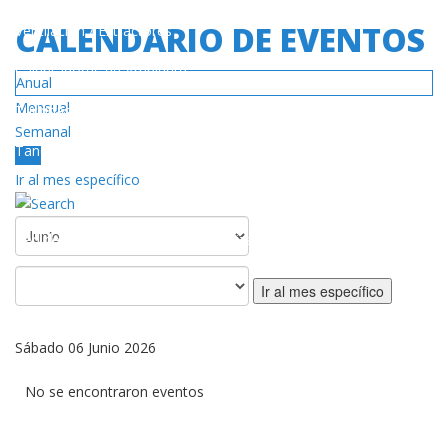
CALENDARIO DE EVENTOS
Ventilación / Extractores
Calentadores de Ambiente
Anual
Mensual
Turbinas
Semanal
Tanques de Gas
Hoy
Ir al mes específico
SERVICIO
Red de Centros de Servicios Autorizado
Póliza de Garantía
Ir al mes específico
DESCARGAS
Sábado 06 Junio 2026
Catálogos / Manuales
No se encontraron eventos
Videos