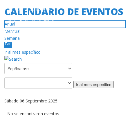
CALENDARIO DE EVENTOS
Ventilación / Extractores
Calentadores de Ambiente
Anual
Mensual
Turbinas
Semanal
Tanques de Gas
Hoy
Ir al mes específico
SERVICIO
Red de Centros de Servicios Autorizado
Póliza de Garantía
Ir al mes específico
DESCARGAS
Sábado 06 Septiembre 2025
Catálogos / Manuales
No se encontraron eventos
Videos